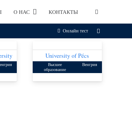
Ы
О НАС
КОНТАКТЫ
Онлайн тест
rsity
University of Pécs
енгрия
Высшее
Венгрия
образование